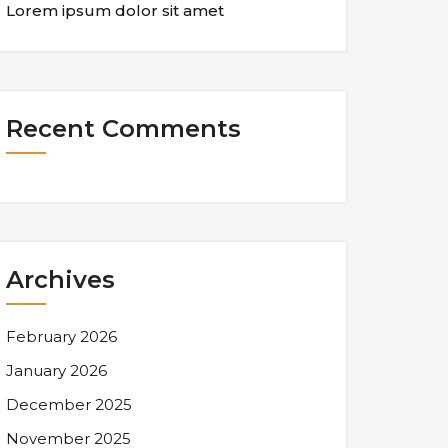
Lorem ipsum dolor sit amet
Recent Comments
Archives
February 2026
January 2026
December 2025
November 2025