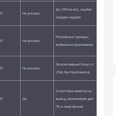
До 250 live-игр, кешбэк 
ИЛ
Не указано
каждую неделю
Регулярные турниры, 
ИЛ
Не указано
мобильное приложение
Эксклюзивный бонус от 
ИЛ
Не указано
LIGA, быстрый вывод
Отсутствие лимитов на 
ИЛ
Да
вывод, приложения для 
ПК и смартфонов