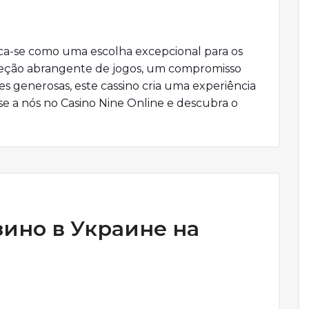
ca-se como uma escolha excepcional para os
leção abrangente de jogos, um compromisso
 generosas, este cassino cria uma experiência
se a nós no Casino Nine Online e descubra o
ино в Украине на