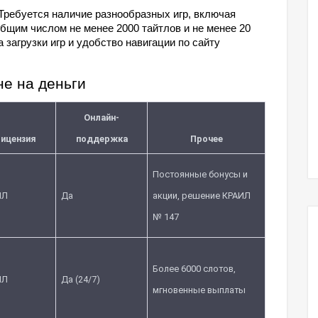
 Требуется наличие разнообразных игр, включая 
 общим числом не менее 2000 тайтлов и не менее 20 
 загрузки игр и удобство навигации по сайту
не на деньги
Онлайн-
ицензия
поддержка
Прочее
Постоянные бонусы и 
ИЛ
Да
акции, решение КРАИЛ 
№ 147
Более 6000 слотов, 
ИЛ
Да (24/7)
мгновенные выплаты