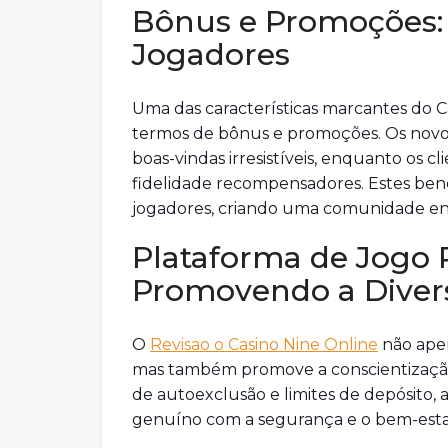
Bônus e Promoções: 
Jogadores
Uma das características marcantes do 
termos de bônus e promoções. Os novos
boas-vindas irresistíveis, enquanto os c
fidelidade recompensadores. Estes bene
jogadores, criando uma comunidade en
Plataforma de Jogo 
Promovendo a Diver
O
Revisao o Casino Nine Online
não apen
mas também promove a conscientização
de autoexclusão e limites de depósito
genuíno com a segurança e o bem-estar