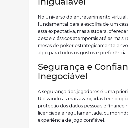
Inigualável
No universo do entretenimento virtual, 
fundamental para a escolha de um cass
essa expectativa, mas a supera, oferec
desde clássicos atemporais até as mais 
mesas de poker estrategicamente envol
algo para todos os gostos e preferências
Segurança e Confian
Inegociável
A segurança dos jogadores é uma priori
Utilizando as mais avançadas tecnologias
proteção dos dados pessoais e financeir
licenciada e regulamentada, cumprindo
experiência de jogo confiável.