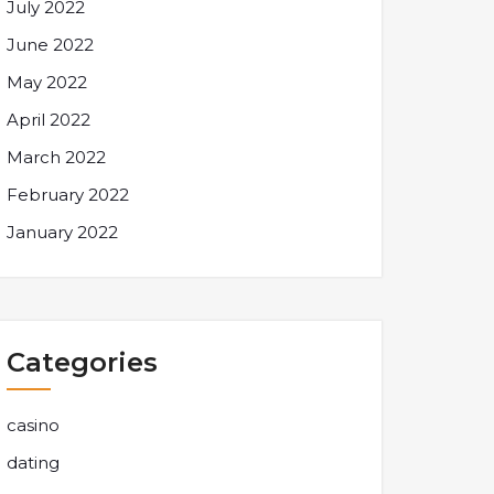
July 2022
June 2022
May 2022
April 2022
March 2022
February 2022
January 2022
Categories
casino
dating