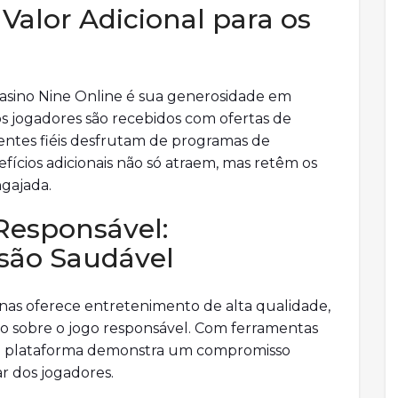
Valor Adicional para os
Casino Nine Online é sua generosidade em
 jogadores são recebidos com ofertas de
lientes fiéis desfrutam de programas de
fícios adicionais não só atraem, mas retêm os
gajada.
Responsável:
são Saudável
as oferece entretenimento de alta qualidade,
 sobre o jogo responsável. Com ferramentas
, a plataforma demonstra um compromisso
 dos jogadores.