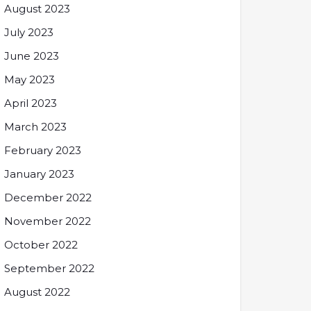
August 2023
July 2023
June 2023
May 2023
April 2023
March 2023
February 2023
January 2023
December 2022
November 2022
October 2022
September 2022
August 2022