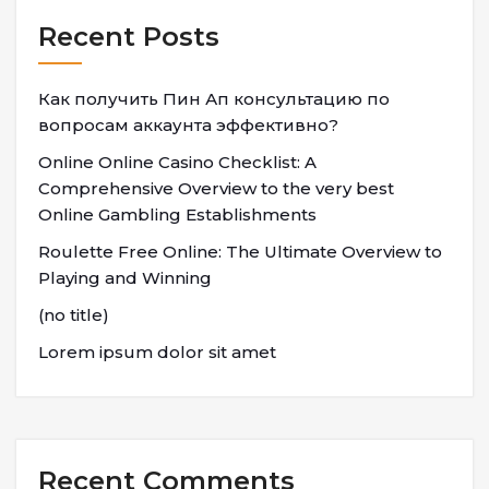
Recent Posts
Как получить Пин Ап консультацию по
вопросам аккаунта эффективно?
Online Online Casino Checklist: A
Comprehensive Overview to the very best
Online Gambling Establishments
Roulette Free Online: The Ultimate Overview to
Playing and Winning
(no title)
Lorem ipsum dolor sit amet
Recent Comments