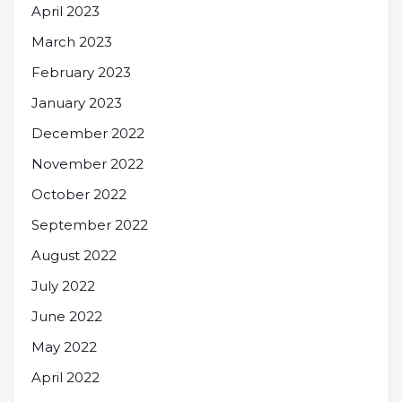
April 2023
March 2023
February 2023
January 2023
December 2022
November 2022
October 2022
September 2022
August 2022
July 2022
June 2022
May 2022
April 2022