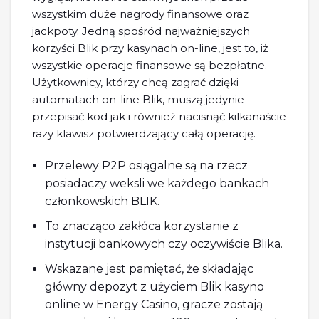
wszystkim duże nagrody finansowe oraz
jackpoty. Jedną spośród najważniejszych
korzyści Blik przy kasynach on-line, jest to, iż
wszystkie operacje finansowe są bezpłatne.
Użytkownicy, którzy chcą zagrać dzięki
automatach on-line Blik, muszą jedynie
przepisać kod jak i również nacisnąć kilkanaście
razy klawisz potwierdzający całą operację.
Przelewy P2P osiągalne są na rzecz
posiadaczy weksli we każdego bankach
członkowskich BLIK.
To znacząco zakłóca korzystanie z
instytucji bankowych czy oczywiście Blika.
Wskazane jest pamiętać, że składając
główny depozyt z użyciem Blik kasyno
online w Energy Casino, gracze zostają