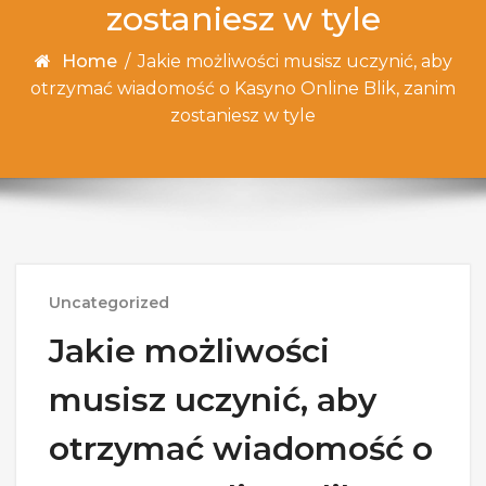
zostaniesz w tyle
Home
/
Jakie możliwości musisz uczynić, aby
otrzymać wiadomość o Kasyno Online Blik, zanim
zostaniesz w tyle
Uncategorized
Jakie możliwości
musisz uczynić, aby
otrzymać wiadomość o