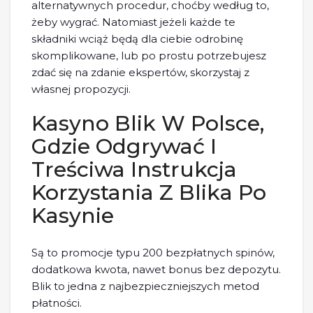
alternatywnych procedur, choćby według to,
żeby wygrać. Natomiast jeżeli każde te
składniki wciąż będą dla ciebie odrobinę
skomplikowane, lub po prostu potrzebujesz
zdać się na zdanie ekspertów, skorzystaj z
własnej propozycji.
Kasyno Blik W Polsce,
Gdzie Odgrywać I
Treściwa Instrukcja
Korzystania Z Blika Po
Kasynie
Są to promocje typu 200 bezpłatnych spinów,
dodatkowa kwota, nawet bonus bez depozytu.
Blik to jedna z najbezpieczniejszych metod
płatności.